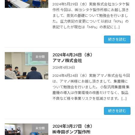
2024年5月29日（水）実施 株式会社ヨシタケ製
作所 今回は、㈱ヨシタケ製作所様にお越し頂き
まして、蒸気の基礎について勉強会を行いまし
た。 圧力表記の変更について 以前は「KPa」の
表記でしたが現在は「MPa」の表記に […]
続きを読む
2024年4月24日（水）
未分類
アマノ株式会社
2024年4月24日
2024年4月24日（水）実施 アマノ株式会社 今回
は、アマノ㈱様にお越し頂きまして、集塵機に
ついて勉強会を行いました。 小型汎用集塵機 集
塵機の導入は作業環境の改善だけでなく、製品
不良など様々事業リスクを低減させます。 […]
続きを読む
2024年3月27日（水）
未分類
㈱寺田ポンプ製作所