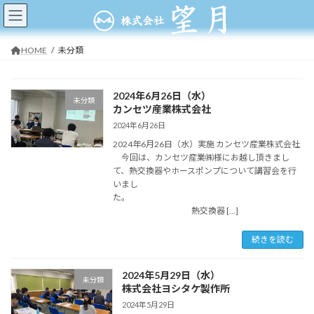
コ
ナ
ン
ビ
テ
ゲ
ン
ー
HOME
未分類
ツ
シ
へ
ョ
ス
ン
2024年6月26日（水）
キ
に
未分類
カンセツ産業株式会社
ッ
移
2024年6月26日
プ
動
2024年6月26日（水）実施 カンセツ産業株式会社
今回は、カンセツ産業㈱様にお越し頂きまし
て、熱交換器やホースポンプについて講習会を行
いまし
た。
熱交換器 […]
続きを読む
2024年5月29日（水）
未分類
株式会社ヨシタケ製作所
2024年5月29日