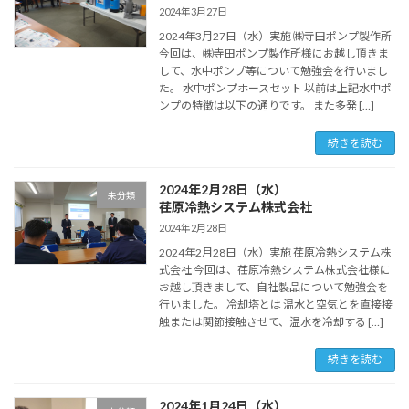
2024年3月27日
2024年3月27日（水）実施 ㈱寺田ポンプ製作所
今回は、㈱寺田ポンプ製作所様にお越し頂きま
して、水中ポンプ等について勉強会を行いまし
た。 水中ポンプホースセット 以前は上記水中ポ
ンプの特徴は以下の通りです。 また多発 […]
続きを読む
2024年2月28日（水）
未分類
荏原冷熱システム株式会社
2024年2月28日
2024年2月28日（水）実施 荏原冷熱システム株
式会社 今回は、荏原冷熱システム株式会社様に
お越し頂きまして、自社製品について勉強会を
行いました。 冷却塔とは 温水と空気とを直接接
触または関節接触させて、温水を冷却する […]
続きを読む
2024年1月24日（水）