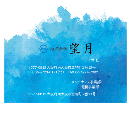
本 社
〒577-0815 大阪府東大阪市金物町２番15号
TEL:06-6723-0171（代） FAX:06-6724-7082
メンテナンス事業部・
電機事業部
〒577-0815 大阪府東大阪市金物町２番11号
倉 庫
〒578-0935 大阪府東大阪市若江東町4丁目6-26
Copylight(c)2024 MOCHIZUKI CO.,LTD All Right Reserved.