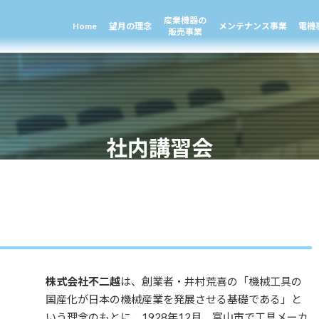
産業機器の
Home
望月の理念
メンテナンス事業
電機
販売事業
社内講習会
株式会社不二越
は、創業者・井村荒喜の「機械工具の
国産化が日本の機械産業を発展させる基礎である」と
いう理念のもとに、1928年12月、富山市で工具メーカ