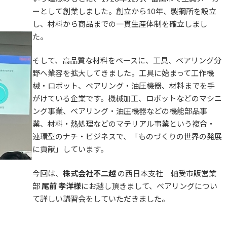
ーとして創業しました。創立から10年、製鋼所を設立
し、材料から商品までの一貫生産体制を確立しまし
た。
そして、高品質な材料をベースに、工具、ベアリング分
野へ業容を拡大してきました。工具に始まって工作機
械・ロボット、ベアリング・油圧機器、材料までを手
がけている企業です。機械加工、ロボットなどのマシニ
ング事業、ベアリング・油圧機器などの機能部品事
業、材料・熱処理などのマテリアル事業という複合・
連環型のナチ・ビジネスで、「ものづくりの世界の発展
に貢献」しています。
今回は、
株式会社不二越
の西日本支社 軸受市販営業
部
尾前 孝洋様
にお越し頂きまして、ベアリングについ
て詳しい講習会をしていただきました。