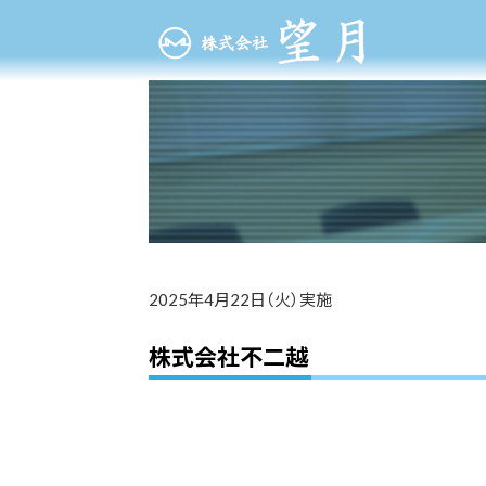
コ
ナ
ン
ビ
テ
ゲ
ン
ー
ツ
シ
へ
ョ
ス
ン
キ
に
ッ
移
プ
動
2025年4月22日（火）実施
株式会社不二越